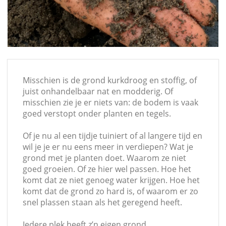
 op de
e. Hierdoor
 website-
ren
nte
enties
Misschien is de grond kurkdroog en stoffig, of
gebaseerd
juist onhandelbaar nat en modderig. Of
 gedrag van
misschien zie je er niets van: de bodem is vaak
ezoeker.
goed verstopt onder planten en tegels.
Of je nu al een tijdje tuiniert of al langere tijd en
uren
wil je je er nu eens meer in verdiepen? Wat je
grond met je planten doet. Waarom ze niet
goed groeien. Of ze hier wel passen. Hoe het
komt dat ze niet genoeg water krijgen. Hoe het
komt dat de grond zo hard is, of waarom er zo
snel plassen staan als het geregend heeft.
Iedere plek heeft z’n eigen grond.