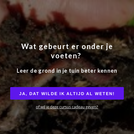
ngen
 policy
Wat gebeurt er onder je
voeten?
oneel
Leer de grond in je tuin beter kennen
onele
s zijn
kelijk om
JA, DAT WILDE IK ALTIJD AL WETEN!
bsite te
of wil je deze cursus cadeau geven?
ken. Ze
 gebruikt
asisfuncties
der deze